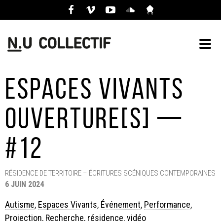
Espaces Vivants
Ouverture[S] —
#12
RÉSIDENCE DE TERRITOIRE – ÉCRITURES SCÉNIQUES CONTEMPORAINES
6 JUIN 2024
Catégories
Autisme
,
Espaces Vivants
,
Événement
,
Performance
,
Projection
,
Recherche
,
résidence
,
vidéo