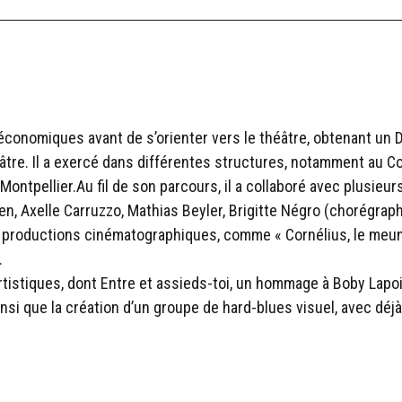
économiques avant de s’orienter vers le théâtre, obtenant un D
éâtre. Il a exercé dans différentes structures, notamment au 
 Montpellier.Au fil de son parcours, il a collaboré avec plusie
len, Axelle Carruzzo, Mathias Beyler, Brigitte Négro (chorégrap
 productions cinématographiques, comme « Cornélius, le meunie
.
artistiques, dont Entre et assieds-toi, un hommage à Boby Lapo
i que la création d’un groupe de hard-blues visuel, avec déjà t