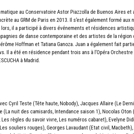
ousmatique au Conservatoire Astor Piazzolla de Buenos Aires e
crète au GRM de Paris en 2013. Il s’est également formé aux 
ors, il a participé à divers événements et résidences artistiq
mpagnies de danse contemporaine et des artistes de la région d
 Jérôme Hoffman et Tatiana Ganoza. Juan a également fait part
. Il a été en résidence pendant trois ans à l’Opéra Orchestr
n ESCUCHA à Madrid.
avec Cyril Teste (Tête haute, Nobody), Jacques Allaire (Le Derni
re (La nuit des camisards, Intendance saison 1), Nocolas Oton (N
 Les règles du savoir vivre, Les numéros cabaret), Evelyne Didi
s souliers rouges), Georges Lavaudant (Etat civil, Macbeth), O