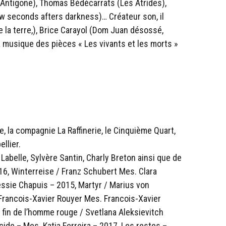
e (Antigone), Thomas Bédécarrats (Les Atrides),
ew seconds afters darkness)… Créateur son, il
e la terre,), Brice Carayol (Dom Juan désossé,
a musique des pièces « Les vivants et les morts »
, la compagnie La Raffinerie, le Cinquième Quart,
llier.
Labelle, Sylvère Santin, Charly Breton ainsi que de
16, Winterreise / Franz Schubert Mes. Clara
essie Chapuis – 2015, Martyr / Marius von
Francois-Xavier Rouyer Mes. Francois-Xavier
 fin de l’homme rouge / Svetlana Aleksievitch
cide – Mes. Katia Ferreira – 2017, Les restes –