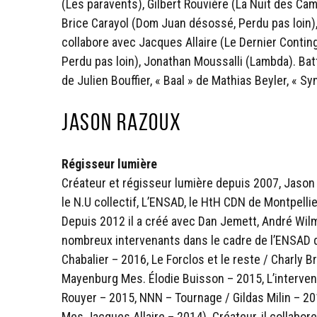
(Les paravents), Gilbert Rouvière (La Nuit des Cam
Brice Carayol (Dom Juan désossé, Perdu pas loin),
collabore avec Jacques Allaire (Le Dernier Conting
Perdu pas loin), Jonathan Moussalli (Lambda). Bat
de Julien Bouffier, « Baal » de Mathias Beyler, « 
Jason Razoux
Régisseur lumière
Créateur et régisseur lumière depuis 2007, Jason R
le N.U collectif, L’ENSAD, le HtH CDN de Montpellie
Depuis 2012 il a créé avec Dan Jemett, André Wilms
nombreux intervenants dans le cadre de l’ENSAD d
Chabalier – 2016, Le Forclos et le reste / Charly
Mayenburg Mes. Élodie Buisson – 2015, L’interven
Rouyer – 2015, NNN – Tournage / Gildas Milin – 201
Mes.Jacques Allaire – 2014). Créateur, il collabor