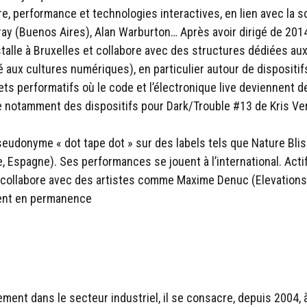
e, performance et technologies interactives, en lien avec la
ray (Buenos Aires), Alan Warburton… Après avoir dirigé de 2014
stalle à Bruxelles et collabore avec des structures dédiées au
aux cultures numériques), en particulier autour de dispositifs 
ets performatifs où le code et l’électronique live deviennent de
ppe notamment des dispositifs pour Dark/Trouble #13 de Kris V
eudonyme « dot tape dot » sur des labels tels que Nature Bliss
 Espagne). Ses performances se jouent à l’international. Actif 
, et collabore avec des artistes comme Maxime Denuc (Elevation
rent en permanence
t dans le secteur industriel, il se consacre, depuis 2004, à l