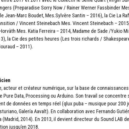
Angers (Preparadise Sorry Now / Rainer Werner Fassbinder Mes
ale Jean-Marc Boudet, Mes.Sylvère Santin – 2016), la Cie La Raf
(Transition / Vincent Steinebach Mes. Vincent Steinebach – 201
Horvàth Mes. Katia Ferreira – 2014, Madame de Sade /Yukio Mis
, la Cie des petites heures (Les trois richards / Shakespeare
ouraud – 2011).
icien
e, acteur et créateur numérique, sur la base de connaissances
Pure Data, Processing ou Arduino. Son travail se concentre 
ment de données en temps réel (qlux puba – musique pour 200 
sturiano, Galería Aavalt). En collaboration avec Fernando Gutiér
ica (Madrid, 2014). En 2013, il devient directeur du Sound LAB de
tion jusqu’en 2018.