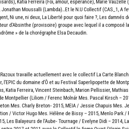
isards), Katia Ferreira (Foi, amour, espérance), Marie Vauzell
 Jonathan Moussalli (Lambda)…Et le N.U Collectif (CAS_1, A f
ent, Ni une, ni deux, La Liberté pour quoi faire ?, Les damnés d
teur d’Absinthe (provisoire) groupe avec lequel il a composé l
Syndrôme » de la chorégraphe Elsa Decaudin.
azoux travaille actuellement avec le collectif La Carte Blanche
r, l’EPIC du domaine d’Ô et au Festival Saperlipopette de Montpe
, Katia Ferreira, Vincent Steinbach, Marion Pellissier, Mathias 
e Montpellier (Liliom / Ferenc Molnár Mes. Pascal Kirsch – 20
 Breton Mes. Charly Breton- 2015, MEIA / Jessie Chapuis Mes. J
tion / Victor Hugo Mes. Hélène de Bissy – 2015, Menlo Park / 
5, Les Balayeurs de l’Aube- Tournage / Evelyne Didi – 2014, La
e entre 2017 et 2011 avec le Collectif le 5eme Quart (Virgin Sui