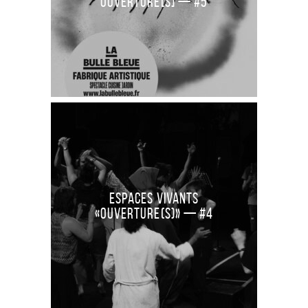
Ouverture[S] — #5
ESPACES VIVANTS
«Ouverture(S)» — #4