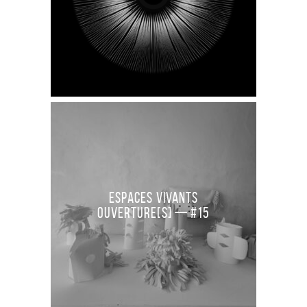
Espaces Vivants
Ouverture[S] — #15