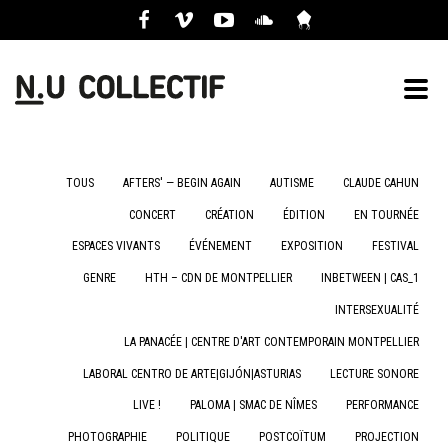
TOUS
AFTERS' — BEGIN AGAIN
AUTISME
CLAUDE CAHUN
CONCERT
CRÉATION
ÉDITION
EN TOURNÉE
ESPACES VIVANTS
ÉVÉNEMENT
EXPOSITION
FESTIVAL
GENRE
HTH – CDN DE MONTPELLIER
INBETWEEN | CAS_1
INTERSEXUALITÉ
LA PANACÉE | CENTRE D'ART CONTEMPORAIN MONTPELLIER
LABORAL CENTRO DE ARTE|GIJÓN|ASTURIAS
LECTURE SONORE
LIVE !
PALOMA | SMAC DE NÎMES
PERFORMANCE
PHOTOGRAPHIE
POLITIQUE
POSTCOÏTUM
PROJECTION