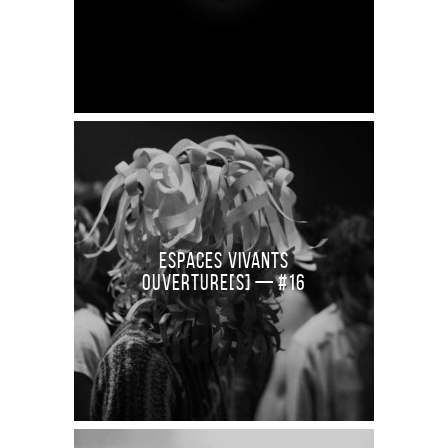
Espaces Vivants
Ouverture[S] — #16