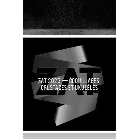
ZAT 2023 — Coquillages,
crustacés et ukulélés