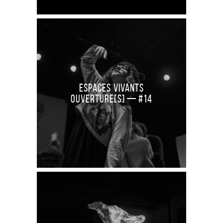
Espaces Vivants
Ouverture[S] — #14