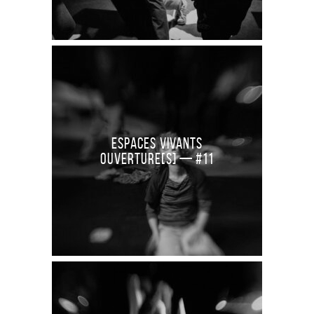
Espaces Vivants
Ouverture[S] — #11